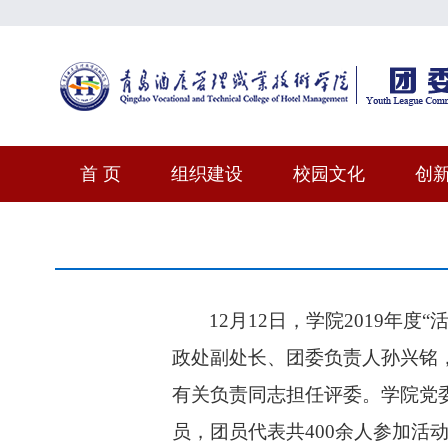
首 页
组织建设
校园文化
创
12
月
12
日，学院
2019
年度“
政处副处长、团委负责人孙兴铭
有关负责同志担任评委。学院党
员，团员代表共
400
余人参加活