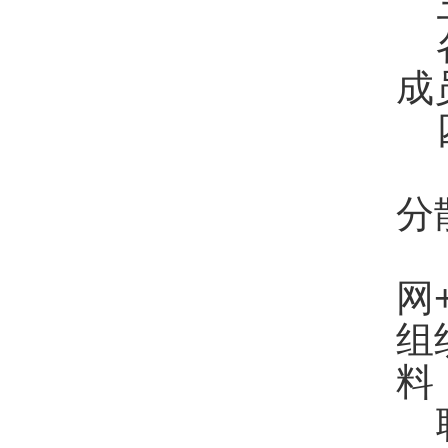
成
分
网
组
料