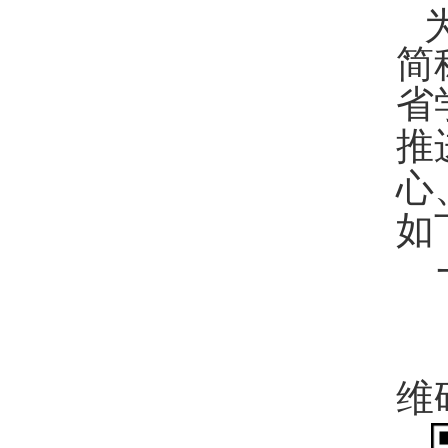
简
省
推
心
如
维