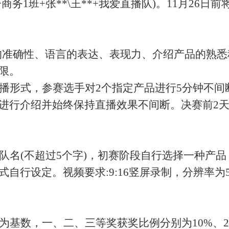
电子商务1班+张**\王**+我爱直播队)。11月2
的准确性、语言的表达、表现力、介绍产品的熟
限。
播形式，参赛选手对
2个指定产品进行5分钟不
进行介绍并始终保持直播效果不间断。决赛前2
队名
(不超过5个字)，初赛阶段自行选择一种产
行设定。视频要求:9:16竖屏录制，分辨率为540*
为基数，一、二、三等奖获奖比例分别为
10%、