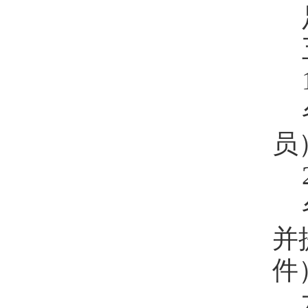
员
并
件