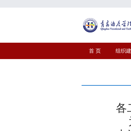
首 页
组织
各