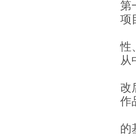
第
项
性
从
改
作
的