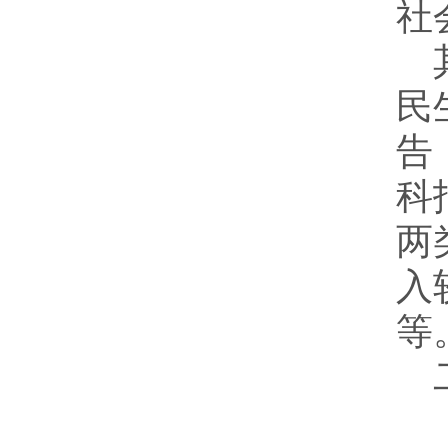
社
民
告
科
两
入
等