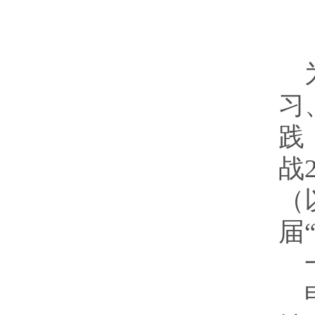
习
践
战
（
届