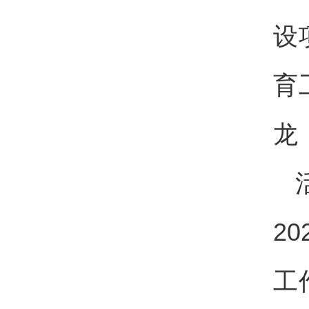
设
育
龙
2
工