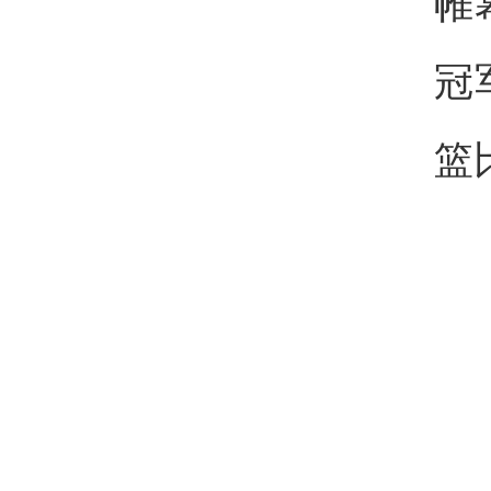
帷
冠
篮