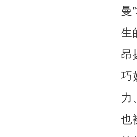
曼
生
昂
巧
力
也