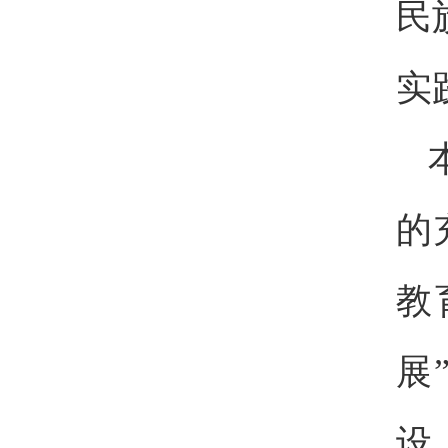
民
实
的
教
展
设