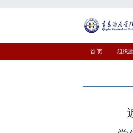
首 页
组织