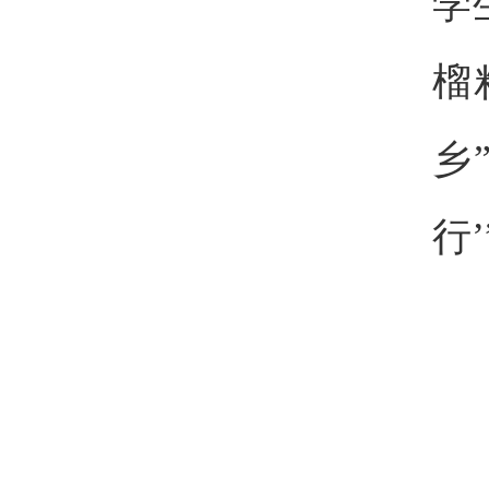
学
榴
乡
行