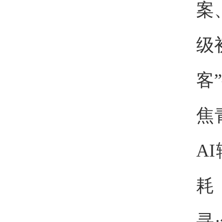
案
级
客
焦
A
耗
寻