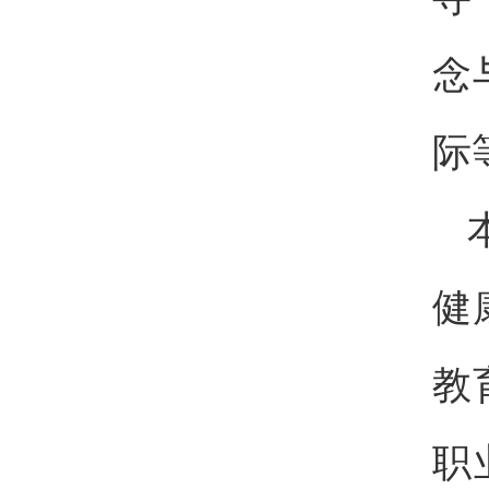
念
际
健
教
职