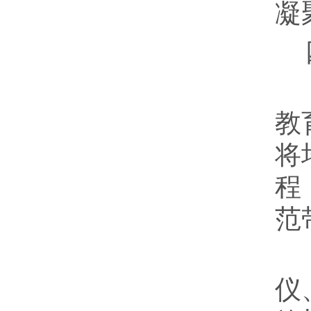
凝
教
将
程
范
仪