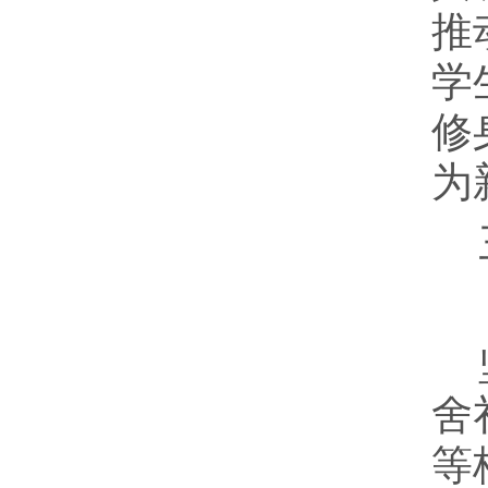
推
学
修
为
舍
等