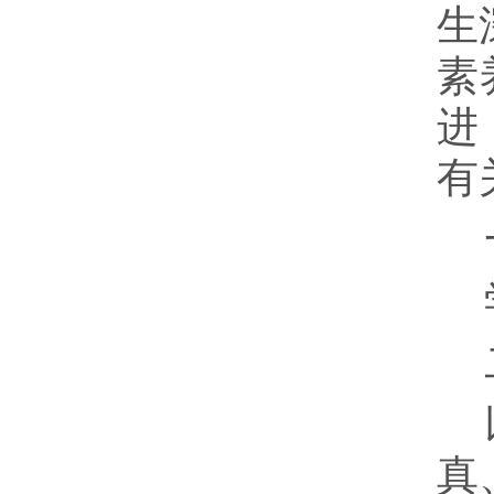
生
素
进
有
真