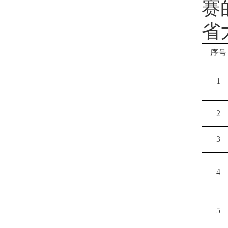
赛
省
序号
1
2
3
4
5