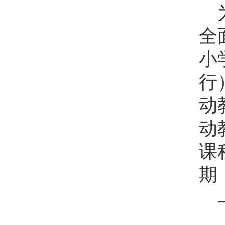
全
小
行
动
动
课
期