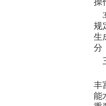
操
规
生
分
丰
能